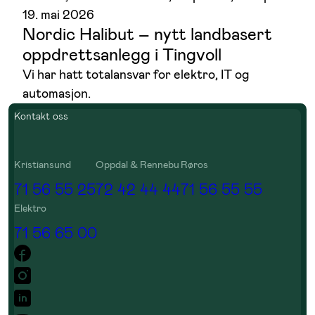
19. mai 2026
Nordic Halibut – nytt landbasert
oppdrettsanlegg i Tingvoll
Vi har hatt totalansvar for elektro, IT og
automasjon.
Kontakt oss
Kristiansund
Oppdal & Rennebu
Røros
71 56 55 25
72 42 44 44
71 56 55 55
Elektro
71 56 65 00