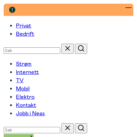
Hopp
til
innhold
Privat
Bedrift
Søk
Tilbakestill
Søk
etter
Strøm
Internett
TV
Mobil
Elektro
Kontakt
Jobb i Neas
Søk
Tilbakestill
Søk
etter