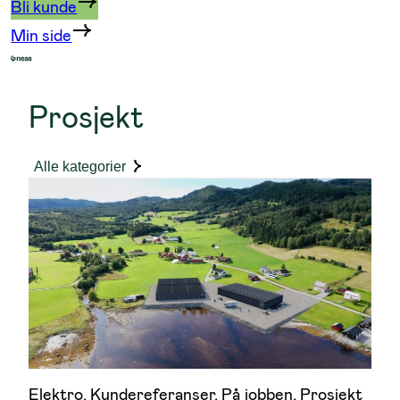
Bli kunde
Min side
Prosjekt
Alle kategorier
Elektro
, 
Kundereferanser
, 
På jobben
, 
Prosjekt