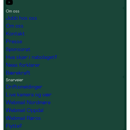
Om oss
Jobb hos oss
Om oss
Kontakt
Presse
Sponsorat
Hva skjer i nabolaget?
Neas forklarer
Bærekraft
Snarveier
Driftsmeldinger
Live kamera og vær
Webmail Nordmøre
Webmail Oppdal
Webmail Røros
Flytte?