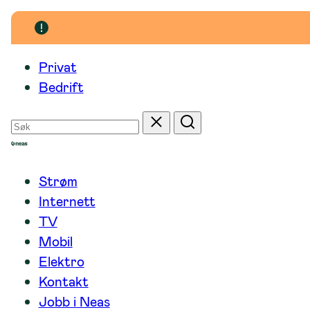
Hopp
til
innhold
Privat
Bedrift
Søk
Tilbakestill
Søk
etter
Strøm
Internett
TV
Mobil
Elektro
Kontakt
Jobb i Neas